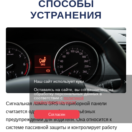
СПОСОБЫ
УСТРАНЕНИЯ
Наш сайт использует куки.
Оставаясь на сайте, вы соглашаетесь на
обработку персональных данных в
соответствии с
политикой
конфиденциальности
Сигнальная лампа SRS на приборной панели
считается одним из наиболее серьёзных
Согласен
предупреждений для водителя. Она относится к
системе пассивной защиты и контролирует работу