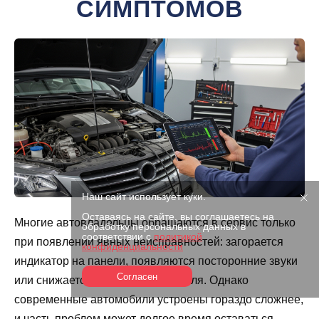
СИМПТОМОВ
Наш сайт использует куки.
Оставаясь на сайте, вы соглашаетесь на
Многие автовладельцы обращаются в сервис только
обработку персональных данных в
соответствии с
политикой
при появлении явных неисправностей: загорается
конфиденциальности
индикатор на панели, появляются посторонние звуки
Согласен
или снижается мощность двигателя. Однако
современные автомобили устроены гораздо сложнее,
и часть проблем может долгое время оставаться